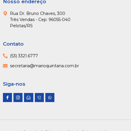
Nosso endereço
Rua Dr. Bruno Chaves, 300
Três Vendas - Cep: 96055-040
Pelotas/RS
Contato
(53) 3321.6777
secretaria@marioquintana.com.br
Siga-nos
I
I
E
I
W
c
c
n
c
h
o
o
v
o
a
n
n
e
n
t
-
-
l
-
s
f
i
o
p
a
a
n
p
h
p
c
s
e
o
p
e
t
-
n
b
a
o
e