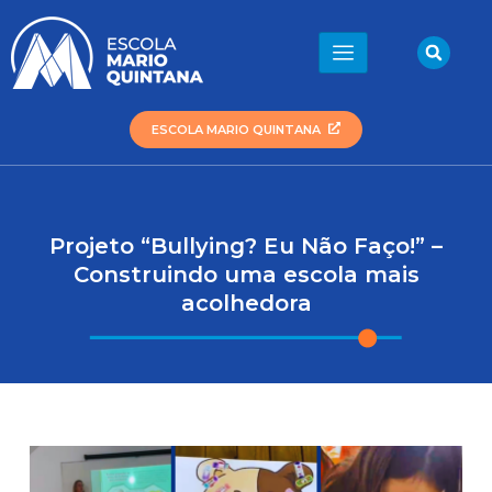
Ir
para
Sea
o
conteúdo
ESCOLA MARIO QUINTANA
Projeto “Bullying? Eu Não Faço!” –
Construindo uma escola mais
acolhedora