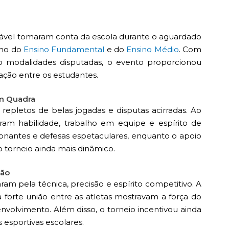
udável tomaram conta da escola durante o aguardado
ano do
Ensino Fundamental
e do
Ensino Médio
. Com
o modalidades disputadas, o evento proporcionou
ção entre os estudantes.
em Quadra
 repletos de belas jogadas e disputas acirradas. Ao
am habilidade, trabalho em equipe e espírito de
onantes e defesas espetaculares, enquanto o apoio
o torneio ainda mais dinâmico.
ção
am pela técnica, precisão e espírito competitivo. A
forte união entre as atletas mostravam a força do
volvimento. Além disso, o torneio incentivou ainda
esportivas escolares.