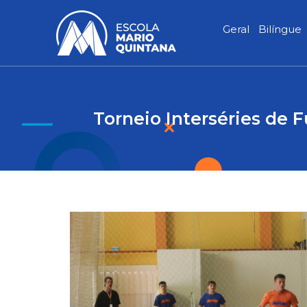
Ir
para
Geral
Bilíngue
o
conteúdo
Torneio Interséries de 