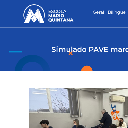
Ir
para
Geral
Bilíngue
o
conteúdo
Simulado PAVE marc