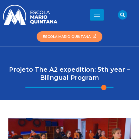
Ir
para
Sea
o
conteúdo
ESCOLA MARIO QUINTANA
Projeto The A2 expedition: 5th year –
Bilingual Program