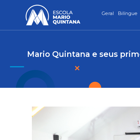
Ir
para
Geral
Bilíngue
o
conteúdo
Mario Quintana e seus prim