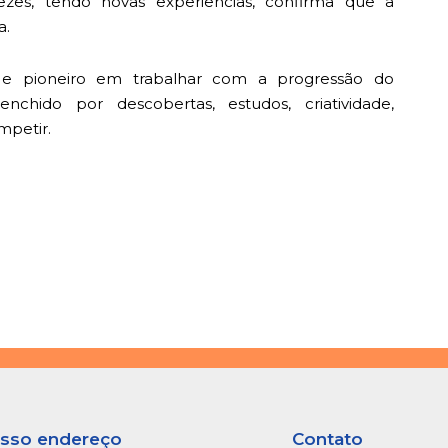
ezes, tendo novas experiências, confirma que a
a.
 e pioneiro em trabalhar com a progressão do
chido por descobertas, estudos, criatividade,
mpetir.
sso endereço
Contato