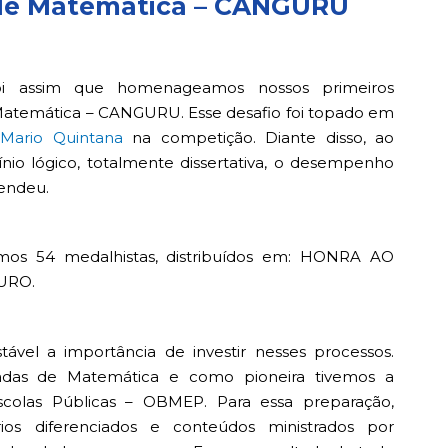
 de Matemática – CANGURU
oi assim que homenageamos nossos primeiros
Matemática – CANGURU. Esse desafio foi topado em
a
Mario Quintana
na competição. Diante disso, ao
io lógico, totalmente dissertativa, o desempenho
eendeu.
vemos 54 medalhistas, distribuídos em: HONRA AO
OURO.
tável a importância de investir nesses processos.
adas de Matemática e como pioneira tivemos a
Escolas Públicas – OBMEP
. Para essa preparação,
ios diferenciados e conteúdos ministrados por