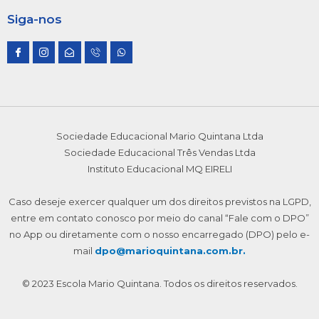
Siga-nos
I
I
E
I
W
c
c
n
c
h
o
o
v
o
a
n
n
e
n
t
-
-
l
-
s
f
i
o
p
a
a
n
p
h
p
c
s
e
o
p
e
t
-
n
b
a
o
e
Sociedade Educacional Mario Quintana Ltda
o
g
p
1
o
r
e
Sociedade Educacional Três Vendas Ltda
k
a
n
m
Instituto Educacional MQ EIRELI
-
1
Caso deseje exercer qualquer um dos direitos previstos na LGPD,
entre em contato conosco por meio do canal “Fale com o DPO”
no App ou diretamente com o nosso encarregado (DPO) pelo e-
mail
dpo@marioquintana.com.br.
© 2023 Escola Mario Quintana. Todos os direitos reservados.