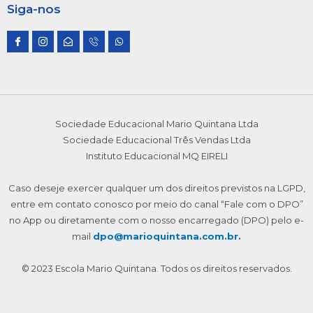
Siga-nos
I
I
E
I
W
c
c
n
c
h
o
o
v
o
a
n
n
e
n
t
-
-
l
-
s
f
i
o
p
a
a
n
p
h
p
c
s
e
o
p
e
t
-
n
b
a
o
e
Sociedade Educacional Mario Quintana Ltda
o
g
p
1
o
r
e
Sociedade Educacional Três Vendas Ltda
k
a
n
m
Instituto Educacional MQ EIRELI
-
1
Caso deseje exercer qualquer um dos direitos previstos na LGPD,
entre em contato conosco por meio do canal “Fale com o DPO”
no App ou diretamente com o nosso encarregado (DPO) pelo e-
mail
dpo@marioquintana.com.br.
© 2023 Escola Mario Quintana. Todos os direitos reservados.