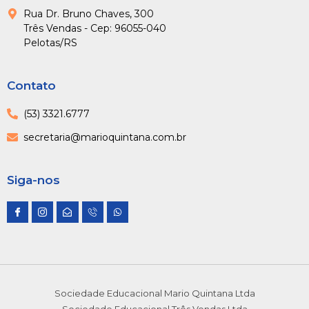
Rua Dr. Bruno Chaves, 300
Três Vendas - Cep: 96055-040
Pelotas/RS
Contato
(53) 3321.6777
secretaria@marioquintana.com.br
Siga-nos
I
I
E
I
W
c
c
n
c
h
o
o
v
o
a
n
n
e
n
t
-
-
l
-
s
f
i
o
p
a
a
n
p
h
p
c
s
e
o
p
e
t
-
n
b
a
o
e
Sociedade Educacional Mario Quintana Ltda
o
g
p
1
o
r
e