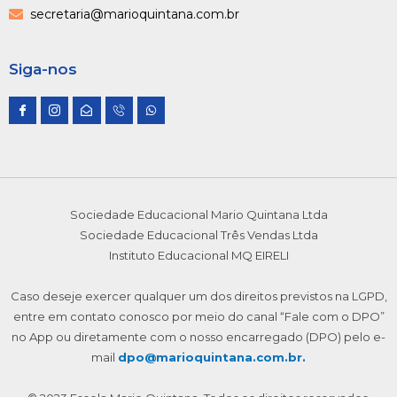
secretaria@marioquintana.com.br
Siga-nos
I
I
E
I
W
c
c
n
c
h
o
o
v
o
a
n
n
e
n
t
-
-
l
-
s
f
i
o
p
a
a
n
p
h
p
c
s
e
o
p
e
t
-
n
b
a
o
e
Sociedade Educacional Mario Quintana Ltda
o
g
p
1
o
r
e
Sociedade Educacional Três Vendas Ltda
k
a
n
m
Instituto Educacional MQ EIRELI
-
1
Caso deseje exercer qualquer um dos direitos previstos na LGPD,
entre em contato conosco por meio do canal “Fale com o DPO”
no App ou diretamente com o nosso encarregado (DPO) pelo e-
mail
dpo@marioquintana.com.br.