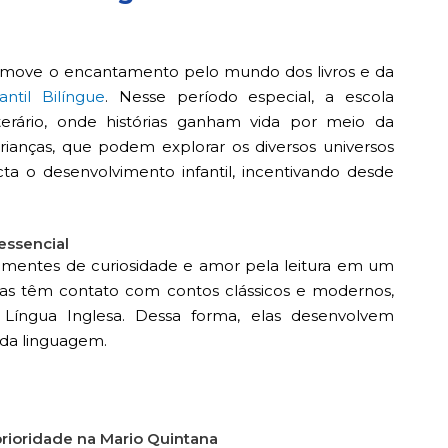
romove o encantamento pelo mundo dos livros e da
ntil Bilíngue
. Nesse período especial, a escola
terário, onde histórias ganham vida por meio da
crianças, que podem explorar os diversos universos
acta o desenvolvimento infantil, incentivando desde
essencial
 sementes de curiosidade e amor pela leitura em um
ças têm contato com contos clássicos e modernos,
íngua Inglesa. Dessa forma, elas desenvolvem
 da linguagem.
prioridade na Mario Quintana