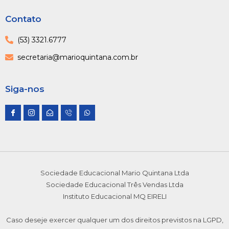
Contato
(53) 3321.6777
secretaria@marioquintana.com.br
Siga-nos
I
I
E
I
W
c
c
n
c
h
o
o
v
o
a
n
n
e
n
t
-
-
l
-
s
f
i
o
p
a
a
n
p
h
p
c
s
e
o
p
e
t
-
n
b
a
o
e
Sociedade Educacional Mario Quintana Ltda
o
g
p
1
o
r
e
Sociedade Educacional Três Vendas Ltda
k
a
n
m
Instituto Educacional MQ EIRELI
-
1
Caso deseje exercer qualquer um dos direitos previstos na LGPD,